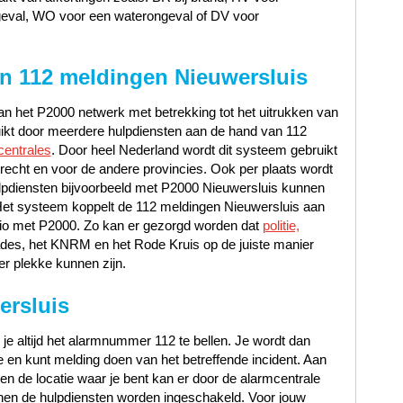
geval, WO voor een waterongeval of DV voor
n 112 meldingen Nieuwersluis
n het P2000 netwerk met betrekking tot het uitrukken van
uikt door meerdere hulpdiensten aan de hand van 112
centrales
. Door heel Nederland wordt dit systeem gebruikt
recht en voor de andere provincies. Ook per plaats wordt
lpdiensten bijvoorbeeld met P2000 Nieuwersluis kunnen
Het systeem koppelt de 112 meldingen Nieuwersluis aan
regio met P2000. Zo kan er gezorgd worden dat
politie,
ades, het KNRM en het Rode Kruis op de juiste manier
er plekke kunnen zijn.
ersluis
 je altijd het alarmnummer 112 te bellen. Je wordt dan
en kunt melding doen van het betreffende incident. Aan
t en de locatie waar je bent kan er door de alarmcentrale
en de hulpdiensten worden ingeschakeld. Voor jouw