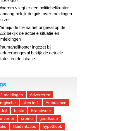
aarom vliegt er een politiehelikopter
andaag bekijk de gids over meldingen
u zelf
ermijd de file na het ongeval op de
12 bekijk de actuele situatie en
omleidingen
raumahelikopter ingezet bij
erkeersongeval bekijk de actuele
tatus en de lokatie
gs
12 meldingen
Adverteren
lergische
alles in 1
Ambulance
drijf
beste
Brandweer
nverter
creme
goedkoop
atis
Huidirritaties
hypotheek