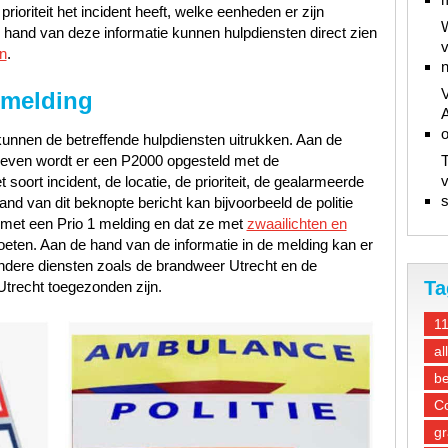
ioriteit het incident heeft, welke eenheden er zijn
W
hand van deze informatie kunnen hulpdiensten direct zien
v
n
.
n
V
 melding
A
unnen de betreffende hulpdiensten uitrukken. Aan de
gegeven wordt er een P2000 opgesteld met de
T
v
oort incident, de locatie, de prioriteit, de gealarmeerde
s
d van dit beknopte bericht kan bijvoorbeeld de politie
 met een Prio 1 melding en dat ze met
zwaailichten en
oeten. Aan de hand van de informatie in de melding kan er
ndere diensten zoals de brandweer Utrecht en de
Ta
trecht toegezonden zijn.
1
al
be
Co
gr