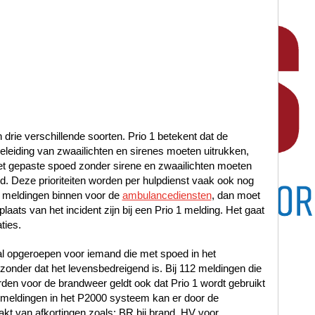
n drie verschillende soorten. Prio 1 betekent dat de
leiding van zwaailichten en sirenes moeten uitrukken,
met gepaste spoed zonder sirene en zwaailichten moeten
oed. Deze prioriteiten worden per hulpdienst vaak ook nog
 meldingen binnen voor de
ambulancediensten
, dan moet
laats van het incident zijn bij een Prio 1 melding. Het gaat
ties.
al opgeroepen voor iemand die met spoed in het
nder dat het levensbedreigend is. Bij 112 meldingen die
en voor de brandweer geldt ook dat Prio 1 wordt gebruikt
12 meldingen in het P2000 systeem kan er door de
t van afkortingen zoals: BR bij brand, HV voor