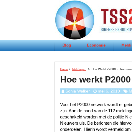
Blog
Economie
Meldi
Home
>
Meldingen
>
Hoe Werkt P2000 In Nieuwers
Hoe werkt P2000 
Sonia Walker
mei 6, 2019
M
Voor het P2000 netwerk wordt er gebru
zijn. Aan de hand van de 112 meldinge
geschakeld worden met de politie Ni
Nieuwersluis. De berichten die hiervo
onderdelen. Hierin wordt vermeld om w