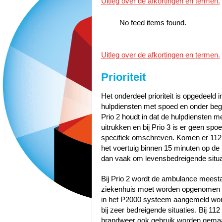
Uitleg over de afkortingen en termen.
No feed items found.
Uitleg over de afkortingen en termen.
Prioriteit
Het onderdeel prioriteit is opgedeeld i
hulpdiensten met spoed en onder bege
Prio 2 houdt in dat de hulpdiensten 
uitrukken en bij Prio 3 is er geen sp
specifiek omschreven. Komen er 112
het voertuig binnen 15 minuten op de p
dan vaak om levensbedreigende situa
Bij Prio 2 wordt de ambulance meest
ziekenhuis moet worden opgenomen zo
in het P2000 systeem aangemeld word
bij zeer bedreigende situaties. Bij 1
brandweer ook gebruik worden gemaak