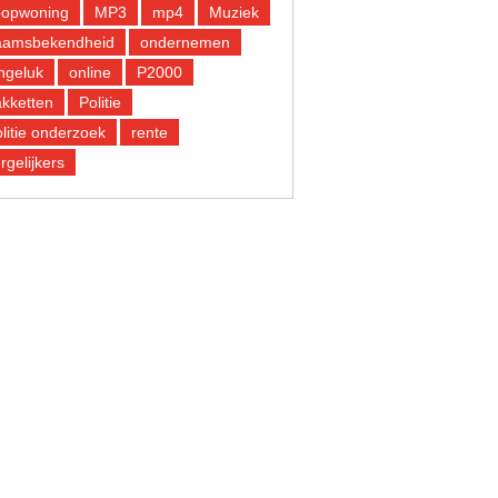
oopwoning
MP3
mp4
Muziek
aamsbekendheid
ondernemen
ngeluk
online
P2000
kketten
Politie
litie onderzoek
rente
rgelijkers