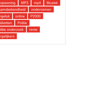
oopwoning
MP3
mp4
Muziek
aamsbekendheid
ondernemen
ngeluk
online
P2000
kketten
Politie
litie onderzoek
rente
rgelijkers