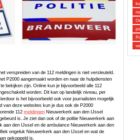
k
n
O
pa
Po
ve
et verspreiden van de 112 meldingen is niet versleuteld.
n het P2000 aangemaakt worden en naar de hulpdiensten
 bekijken zijn. Online kun je bijvoorbeeld alle 112
ngeschakeld worden. Dit kan op landelijk niveau, per
Hierdoor is het bijvoorbeeld ook voor journalisten mogelijk
and van deze websites kun je dus ook de P2000
horende 112
meldingen
Nieuwerkerk aan den IJssel
gebeurd is. Je ziet dan ook of de politie Nieuwerkerk aan
rk aan den IJssel en de ambulance Nieuwerkerk aan den
ifiek ongeluk Nieuwerkerk aan den IJssel en wat de
aan gekoppeld is.