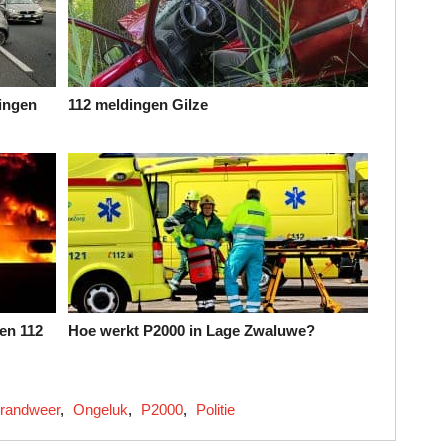
ingen
112 meldingen Gilze
en 112
Hoe werkt P2000 in Lage Zwaluwe?
randweer
,
Ongeluk
,
P2000
,
Politie