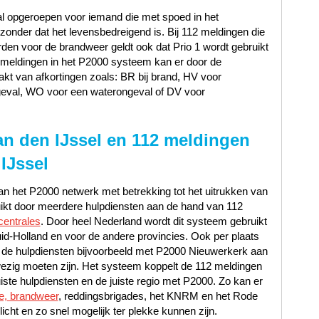
al opgeroepen voor iemand die met spoed in het
nder dat het levensbedreigend is. Bij 112 meldingen die
en voor de brandweer geldt ook dat Prio 1 wordt gebruikt
12 meldingen in het P2000 systeem kan er door de
t van afkortingen zoals: BR bij brand, HV voor
geval, WO voor een waterongeval of DV voor
n den IJssel en 112 meldingen
IJssel
n het P2000 netwerk met betrekking tot het uitrukken van
uikt door meerdere hulpdiensten aan de hand van 112
centrales
. Door heel Nederland wordt dit systeem gebruikt
id-Holland en voor de andere provincies. Ook per plaats
 de hulpdiensten bijvoorbeeld met P2000 Nieuwerkerk aan
ezig moeten zijn. Het systeem koppelt de 112 meldingen
ste hulpdiensten en de juiste regio met P2000. Zo kan er
ce, brandweer
, reddingsbrigades, het KNRM en het Rode
icht en zo snel mogelijk ter plekke kunnen zijn.