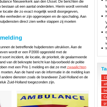
bulance Nieuwerkerk aan den IJssel. De berichten die
n bestaan uit een aantal onderdelen. Hierin wordt vermeld
W
v
de locatie die zo exact mogelijk wordt doorgegeven,
n
, welke eenheden er zijn opgeroepen en de opschaling. Aan
ulpdiensten direct zien welke stappen zij moeten
V
A
 melding
T
v
unnen de betreffende hulpdiensten uitrukken. Aan de
s
gegeven wordt er een P2000 opgesteld met de
oort incident, de locatie, de prioriteit, de gealarmeerde
d van dit beknopte bericht kan bijvoorbeeld de politie
ebben met een Prio 1 melding en dat ze met
zwaailichten
Ta
e moeten. Aan de hand van de informatie in de melding kan
d andere diensten zoals de brandweer Zuid-Holland en de
1
luk Zuid-Holland toegezonden zijn.
al
be
Co
gr