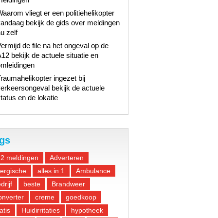
aarom vliegt er een politiehelikopter
andaag bekijk de gids over meldingen
u zelf
ermijd de file na het ongeval op de
12 bekijk de actuele situatie en
omleidingen
raumahelikopter ingezet bij
erkeersongeval bekijk de actuele
tatus en de lokatie
gs
12 meldingen
Adverteren
lergische
alles in 1
Ambulance
drijf
beste
Brandweer
nverter
creme
goedkoop
atis
Huidirritaties
hypotheek