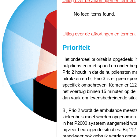
Uitleg over de afkortingen en termen.
No feed items found.
Uitleg over de afkortingen en termen.
Prioriteit
Het onderdeel prioriteit is opgedeeld i
hulpdiensten met spoed en onder bege
Prio 2 houdt in dat de hulpdiensten 
uitrukken en bij Prio 3 is er geen sp
specifiek omschreven. Komen er 112
het voertuig binnen 15 minuten op de p
dan vaak om levensbedreigende situa
Bij Prio 2 wordt de ambulance meest
ziekenhuis moet worden opgenomen zo
in het P2000 systeem aangemeld word
bij zeer bedreigende situaties. Bij 1
brandweer ook gebruik worden gemaak