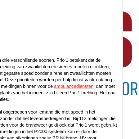
n drie verschillende soorten. Prio 1 betekent dat de
leiding van zwaailichten en sirenes moeten uitrukken,
met gepaste spoed zonder sirene en zwaailichten moeten
oed. Deze prioriteiten worden per hulpdienst vaak ook nog
 meldingen binnen voor de
ambulancediensten
, dan moet
laats van het incident zijn bij een Prio 1 melding. Het gaat
ties.
al opgeroepen voor iemand die met spoed in het
nder dat het levensbedreigend is. Bij 112 meldingen die
en voor de brandweer geldt ook dat Prio 1 wordt gebruikt
12 meldingen in het P2000 systeem kan er door de
t van afkortingen zoals: BR bij brand, HV voor