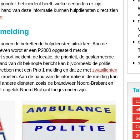
ioriteit het incident heeft, welke eenheden er zijn
W
hand van deze informatie kunnen hulpdiensten direct zien
v
n
.
n
V
 melding
A
unnen de betreffende hulpdiensten uitrukken. Aan de
gegeven wordt er een P2000 opgesteld met de
T
v
oort incident, de locatie, de prioriteit, de gealarmeerde
s
d van dit beknopte bericht kan bijvoorbeeld de politie
hebben met een Prio 1 melding en dat ze met
zwaailichten
e moeten. Aan de hand van de informatie in de melding kan
ld andere diensten zoals de brandweer Noord-Brabant en
Ta
 ongeluk Noord-Brabant toegezonden zijn.
1
al
be
Co
gr