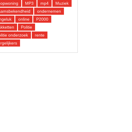
oopwoning
MP3
mp4
Muziek
aamsbekendheid
ondernemen
ngeluk
online
P2000
kketten
Politie
litie onderzoek
rente
rgelijkers