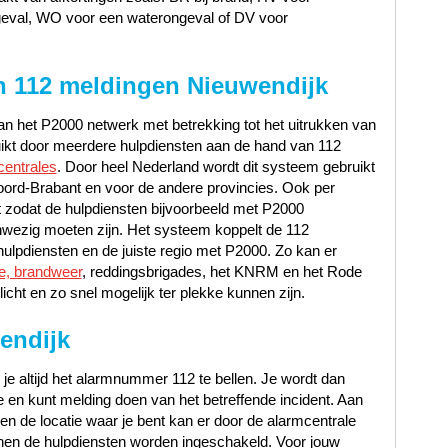
geval, WO voor een waterongeval of DV voor
n 112 meldingen Nieuwendijk
n het P2000 netwerk met betrekking tot het uitrukken van
uikt door meerdere hulpdiensten aan de hand van 112
centrales
. Door heel Nederland wordt dit systeem gebruikt
oord-Brabant en voor de andere provincies. Ook per
 zodat de hulpdiensten bijvoorbeeld met P2000
wezig moeten zijn. Het systeem koppelt de 112
ulpdiensten en de juiste regio met P2000. Zo kan er
ce, brandweer
, reddingsbrigades, het KNRM en het Rode
icht en zo snel mogelijk ter plekke kunnen zijn.
endijk
 je altijd het alarmnummer 112 te bellen. Je wordt dan
en kunt melding doen van het betreffende incident. Aan
t en de locatie waar je bent kan er door de alarmcentrale
en de hulpdiensten worden ingeschakeld. Voor jouw