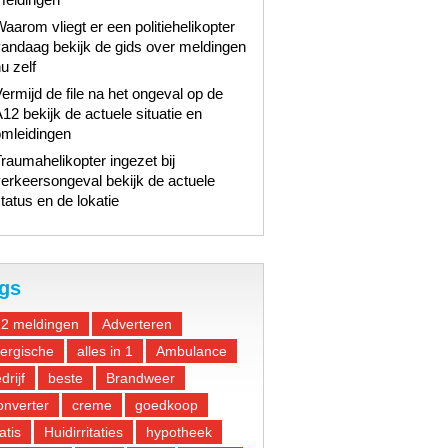
aarom vliegt er een politiehelikopter
andaag bekijk de gids over meldingen
u zelf
ermijd de file na het ongeval op de
12 bekijk de actuele situatie en
omleidingen
raumahelikopter ingezet bij
erkeersongeval bekijk de actuele
tatus en de lokatie
gs
12 meldingen
Adverteren
lergische
alles in 1
Ambulance
drijf
beste
Brandweer
nverter
creme
goedkoop
atis
Huidirritaties
hypotheek