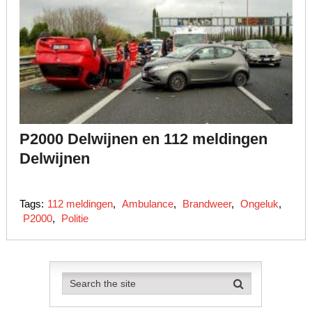
P2000 Delwijnen en 112 meldingen
Delwijnen
Tags:
112 meldingen
,
Ambulance
,
Brandweer
,
Ongeluk
,
P2000
,
Politie