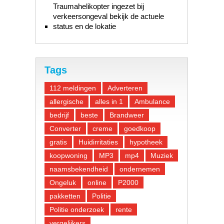
Traumahelikopter ingezet bij
verkeersongeval bekijk de actuele
status en de lokatie
Tags
112 meldingen
Adverteren
allergische
alles in 1
Ambulance
bedrijf
beste
Brandweer
Converter
creme
goedkoop
gratis
Huidirritaties
hypotheek
koopwoning
MP3
mp4
Muziek
naamsbekendheid
ondernemen
Ongeluk
online
P2000
pakketten
Politie
Politie onderzoek
rente
vergelijkers