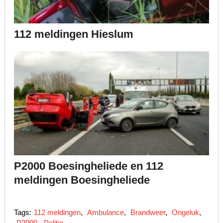
112 meldingen Hieslum
P2000 Boesingheliede en 112
meldingen Boesingheliede
Tags:
112 meldingen
,
Ambulance
,
Brandweer
,
Ongeluk
,
P2000
,
Politie