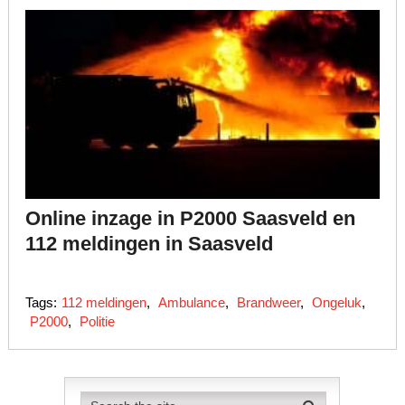
Online inzage in P2000 Saasveld en
112 meldingen in Saasveld
Tags:
112 meldingen
,
Ambulance
,
Brandweer
,
Ongeluk
,
P2000
,
Politie