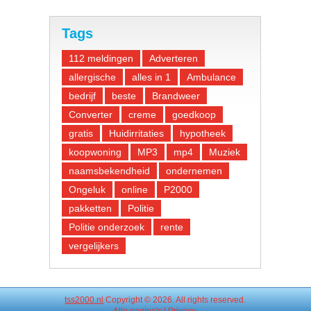
Tags
112 meldingen
Adverteren
allergische
alles in 1
Ambulance
bedrijf
beste
Brandweer
Converter
creme
goedkoop
gratis
Huidirritaties
hypotheek
koopwoning
MP3
mp4
Muziek
naamsbekendheid
ondernemen
Ongeluk
online
P2000
pakketten
Politie
Politie onderzoek
rente
vergelijkers
tss2000.nl
Copyright © 2026. All rights reserved.
Alle
pagina's
|
Privacy