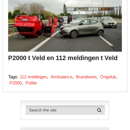
P2000 t Veld en 112 meldingen t Veld
Tags:
112 meldingen
,
Ambulance
,
Brandweer
,
Ongeluk
,
P2000
,
Politie