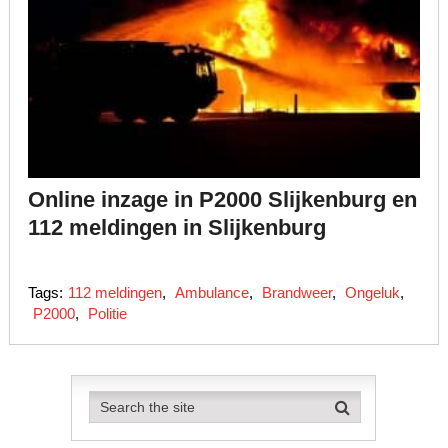
Online inzage in P2000 Slijkenburg en
112 meldingen in Slijkenburg
Tags:
112 meldingen
,
Ambulance
,
Brandweer
,
Ongeluk
,
P2000
,
Politie