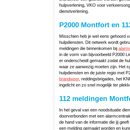
hulpverlening, VKO voor verkeerson
dienstverlening.
P2000 Montfort en 11
Misschien heb je wel eens gehoord va
hulpdiensten. Dit netwerk wordt gebr
meldingen die binnenkomen bij
alarm
in de vorm van bijvoorbeeld P2000 Li
er onderscheidt gemaakt zodat de hu
waar ze aanwezig moeten zijn. Het sy
hulpdiensten en de juiste regio met 
brandweer
, reddingsbrigades, het K
ingelicht en zo snel mogelijk ter plekk
112 meldingen Montf
In het geval van een noodsituatie dien
doorverbonden met een alarmcentrale 
de hand van de informatie die jij geef
een melding gemaakt worden en kunn