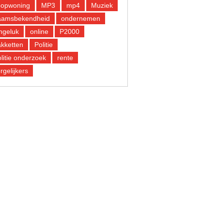
oopwoning
MP3
mp4
Muziek
aamsbekendheid
ondernemen
ngeluk
online
P2000
kketten
Politie
litie onderzoek
rente
rgelijkers