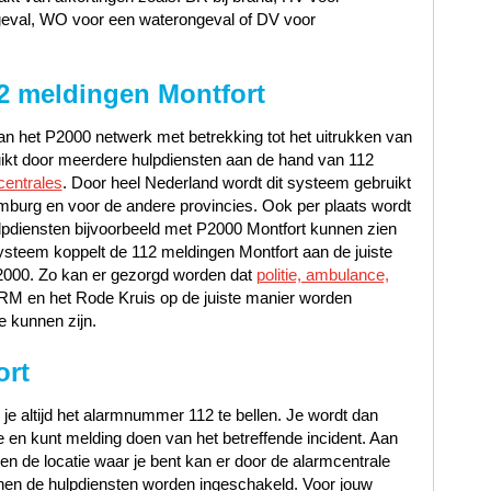
geval, WO voor een waterongeval of DV voor
2 meldingen Montfort
n het P2000 netwerk met betrekking tot het uitrukken van
uikt door meerdere hulpdiensten aan de hand van 112
centrales
. Door heel Nederland wordt dit systeem gebruikt
mburg en voor de andere provincies. Ook per plaats wordt
lpdiensten bijvoorbeeld met P2000 Montfort kunnen zien
steem koppelt de 112 meldingen Montfort aan de juiste
P2000. Zo kan er gezorgd worden dat
politie, ambulance,
NRM en het Rode Kruis op de juiste manier worden
e kunnen zijn.
ort
 je altijd het alarmnummer 112 te bellen. Je wordt dan
en kunt melding doen van het betreffende incident. Aan
t en de locatie waar je bent kan er door de alarmcentrale
en de hulpdiensten worden ingeschakeld. Voor jouw