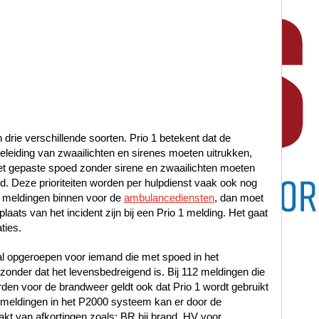
n drie verschillende soorten. Prio 1 betekent dat de
leiding van zwaailichten en sirenes moeten uitrukken,
met gepaste spoed zonder sirene en zwaailichten moeten
oed. Deze prioriteiten worden per hulpdienst vaak ook nog
 meldingen binnen voor de
ambulancediensten
, dan moet
laats van het incident zijn bij een Prio 1 melding. Het gaat
ties.
al opgeroepen voor iemand die met spoed in het
nder dat het levensbedreigend is. Bij 112 meldingen die
en voor de brandweer geldt ook dat Prio 1 wordt gebruikt
12 meldingen in het P2000 systeem kan er door de
t van afkortingen zoals: BR bij brand, HV voor