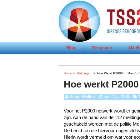
Blog
Economie
Meldi
Home
>
Meldingen
>
Hoe Werkt P2000 In Montfort
Hoe werkt P2000 
Sonia Walker
juni 14, 2019
Voor het P2000 netwerk wordt er gebru
zijn. Aan de hand van de 112 meldinge
geschakeld worden met de politie Mon
De berichten die hiervoor opgesteld w
Hierin wordt vermeld om wat voor soor