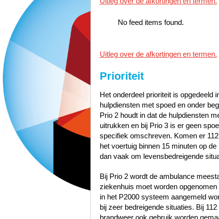
Uitleg over de afkortingen en termen.
No feed items found.
Uitleg over de afkortingen en termen.
Prioriteit
Het onderdeel prioriteit is opgedeeld i
hulpdiensten met spoed en onder bege
Prio 2 houdt in dat de hulpdiensten 
uitrukken en bij Prio 3 is er geen sp
specifiek omschreven. Komen er 112
het voertuig binnen 15 minuten op de p
dan vaak om levensbedreigende situa
Bij Prio 2 wordt de ambulance meest
ziekenhuis moet worden opgenomen zo
in het P2000 systeem aangemeld word
bij zeer bedreigende situaties. Bij 1
brandweer ook gebruik worden gemaak