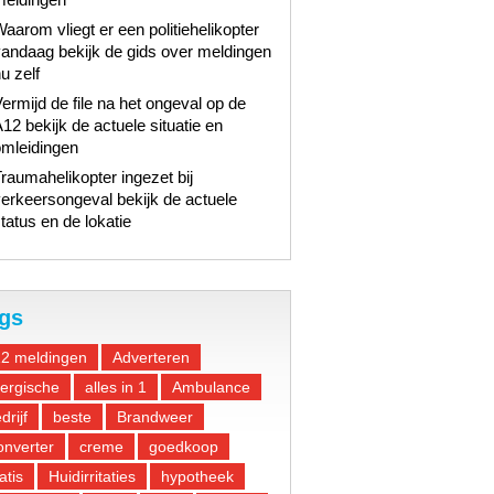
aarom vliegt er een politiehelikopter
andaag bekijk de gids over meldingen
u zelf
ermijd de file na het ongeval op de
12 bekijk de actuele situatie en
omleidingen
raumahelikopter ingezet bij
erkeersongeval bekijk de actuele
tatus en de lokatie
gs
12 meldingen
Adverteren
lergische
alles in 1
Ambulance
drijf
beste
Brandweer
nverter
creme
goedkoop
atis
Huidirritaties
hypotheek