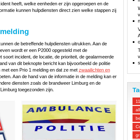
ncident heeft, welke eenheden er zijn opgeroepen en de
W
ormatie kunnen hulpdiensten direct zien welke stappen zij
v
n
V
 melding
A
unnen de betreffende hulpdiensten uitrukken. Aan de
gegeven wordt er een P2000 opgesteld met de
T
v
oort incident, de locatie, de prioriteit, de gealarmeerde
s
d van dit beknopte bericht kan bijvoorbeeld de politie
 met een Prio 1 melding en dat ze met
zwaailichten en
oeten. Aan de hand van de informatie in de melding kan er
andere diensten zoals de brandweer Limburg en de
Ta
Limburg toegezonden zijn.
1
al
be
Co
gr