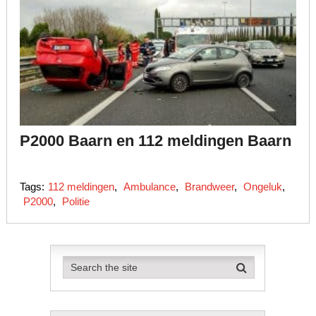
P2000 Baarn en 112 meldingen Baarn
Tags:
112 meldingen
,
Ambulance
,
Brandweer
,
Ongeluk
,
P2000
,
Politie