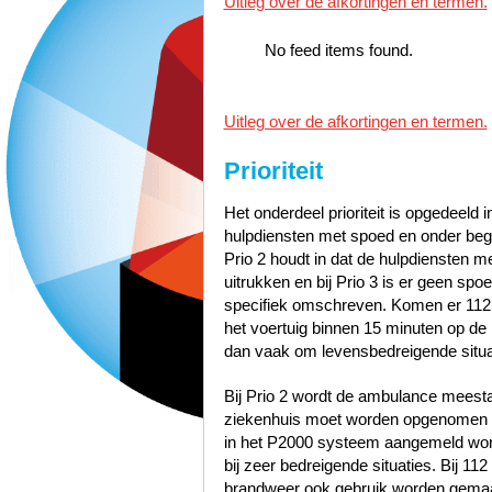
Uitleg over de afkortingen en termen.
No feed items found.
Uitleg over de afkortingen en termen.
Prioriteit
Het onderdeel prioriteit is opgedeeld i
hulpdiensten met spoed en onder bege
Prio 2 houdt in dat de hulpdiensten 
uitrukken en bij Prio 3 is er geen sp
specifiek omschreven. Komen er 112
het voertuig binnen 15 minuten op de p
dan vaak om levensbedreigende situa
Bij Prio 2 wordt de ambulance meest
ziekenhuis moet worden opgenomen zo
in het P2000 systeem aangemeld word
bij zeer bedreigende situaties. Bij 1
brandweer ook gebruik worden gemaak