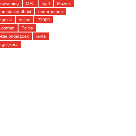
oopwoning
MP3
mp4
Muziek
aamsbekendheid
ondernemen
ngeluk
online
P2000
kketten
Politie
litie onderzoek
rente
rgelijkers