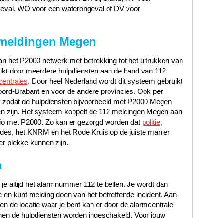
geval, WO voor een waterongeval of DV voor
 meldingen Megen
n het P2000 netwerk met betrekking tot het uitrukken van
uikt door meerdere hulpdiensten aan de hand van 112
centrales
. Door heel Nederland wordt dit systeem gebruikt
oord-Brabant en voor de andere provincies. Ook per
t zodat de hulpdiensten bijvoorbeeld met P2000 Megen
n zijn. Het systeem koppelt de 112 meldingen Megen aan
regio met P2000. Zo kan er gezorgd worden dat
politie,
ades, het KNRM en het Rode Kruis op de juiste manier
er plekke kunnen zijn.
n
 je altijd het alarmnummer 112 te bellen. Je wordt dan
en kunt melding doen van het betreffende incident. Aan
t en de locatie waar je bent kan er door de alarmcentrale
en de hulpdiensten worden ingeschakeld. Voor jouw