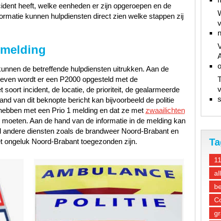
ncident heeft, welke eenheden er zijn opgeroepen en de
W
ormatie kunnen hulpdiensten direct zien welke stappen zij
v
n
V
 melding
A
unnen de betreffende hulpdiensten uitrukken. Aan de
gegeven wordt er een P2000 opgesteld met de
T
v
oort incident, de locatie, de prioriteit, de gealarmeerde
s
d van dit beknopte bericht kan bijvoorbeeld de politie
hebben met een Prio 1 melding en dat ze met
zwaailichten
e moeten. Aan de hand van de informatie in de melding kan
ld andere diensten zoals de brandweer Noord-Brabant en
Ta
 ongeluk Noord-Brabant toegezonden zijn.
1
al
be
Co
gr