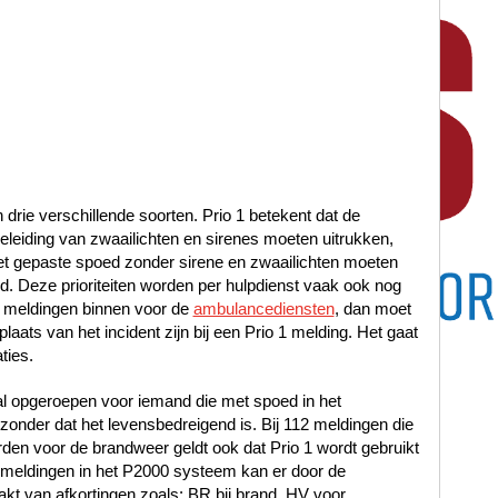
n drie verschillende soorten. Prio 1 betekent dat de
leiding van zwaailichten en sirenes moeten uitrukken,
met gepaste spoed zonder sirene en zwaailichten moeten
oed. Deze prioriteiten worden per hulpdienst vaak ook nog
 meldingen binnen voor de
ambulancediensten
, dan moet
laats van het incident zijn bij een Prio 1 melding. Het gaat
ties.
al opgeroepen voor iemand die met spoed in het
nder dat het levensbedreigend is. Bij 112 meldingen die
en voor de brandweer geldt ook dat Prio 1 wordt gebruikt
12 meldingen in het P2000 systeem kan er door de
t van afkortingen zoals: BR bij brand, HV voor