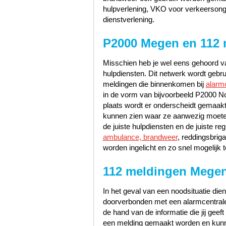
hulpverlening, VKO voor verkeerson
dienstverlening.
P2000 Megen en 112
Misschien heb je wel eens gehoord va
hulpdiensten. Dit netwerk wordt gebr
meldingen die binnenkomen bij
alarm
in de vorm van bijvoorbeeld P2000 N
plaats wordt er onderscheidt gemaak
kunnen zien waar ze aanwezig moete
de juiste hulpdiensten en de juiste 
ambulance, brandweer
, reddingsbrig
worden ingelicht en zo snel mogelijk t
112 meldingen Mege
In het geval van een noodsituatie dien
doorverbonden met een alarmcentrale 
de hand van de informatie die jij geef
een melding gemaakt worden en kunn