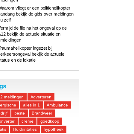
aarom vliegt er een politiehelikopter
andaag bekijk de gids over meldingen
u zelf
ermijd de file na het ongeval op de
12 bekijk de actuele situatie en
omleidingen
raumahelikopter ingezet bij
erkeersongeval bekijk de actuele
tatus en de lokatie
gs
12 meldingen
Adverteren
lergische
alles in 1
Ambulance
drijf
beste
Brandweer
nverter
creme
goedkoop
atis
Huidirritaties
hypotheek