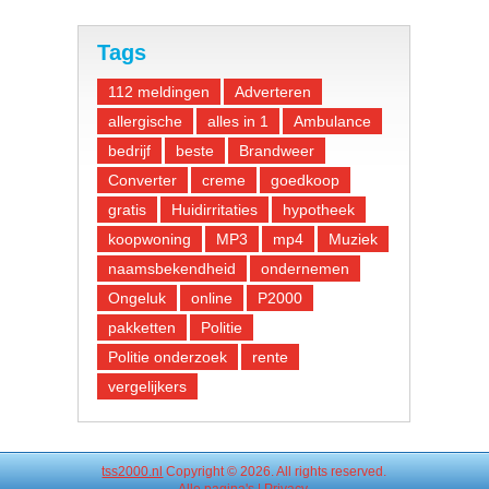
Tags
112 meldingen
Adverteren
allergische
alles in 1
Ambulance
bedrijf
beste
Brandweer
Converter
creme
goedkoop
gratis
Huidirritaties
hypotheek
koopwoning
MP3
mp4
Muziek
naamsbekendheid
ondernemen
Ongeluk
online
P2000
pakketten
Politie
Politie onderzoek
rente
vergelijkers
tss2000.nl
Copyright © 2026. All rights reserved.
Alle
pagina's
|
Privacy