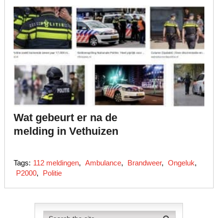
Wat gebeurt er na de
melding in Vethuizen
Tags:
112 meldingen
,
Ambulance
,
Brandweer
,
Ongeluk
,
P2000
,
Politie