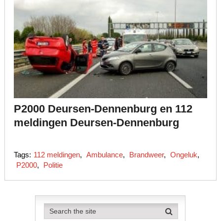
P2000 Deursen-Dennenburg en 112
meldingen Deursen-Dennenburg
Tags:
112 meldingen
,
Ambulance
,
Brandweer
,
Ongeluk
,
P2000
,
Politie