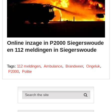
Online inzage in P2000 Siegerswoude
en 112 meldingen in Siegerswoude
Tags:
112 meldingen
,
Ambulance
,
Brandweer
,
Ongeluk
,
P2000
,
Politie