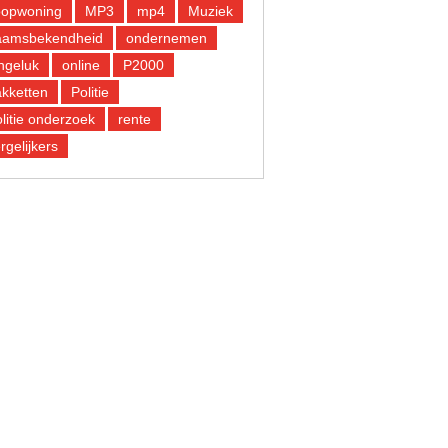
oopwoning
MP3
mp4
Muziek
aamsbekendheid
ondernemen
ngeluk
online
P2000
kketten
Politie
litie onderzoek
rente
rgelijkers