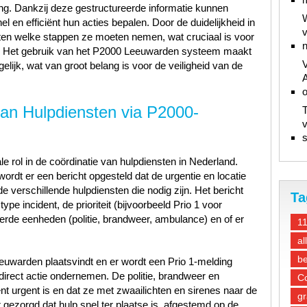
g. Dankzij deze gestructureerde informatie kunnen
W
 en efficiënt hun acties bepalen. Door de duidelijkheid in
v
atten welke stappen ze moeten nemen, wat cruciaal is voor
n
g. Het gebruik van het P2000 Leeuwarden systeem maakt
V
elijk, wat van groot belang is voor de veiligheid van de
A
 van Hulpdiensten via P2000-
T
v
s
 rol in de coördinatie van hulpdiensten in Nederland.
ordt er een bericht opgesteld dat de urgentie en locatie
de verschillende hulpdiensten die nodig zijn. Het bericht
Ta
ype incident, de prioriteit (bijvoorbeeld Prio 1 voor
erde eenheden (politie, brandweer, ambulance) en of er
1
al
be
eeuwarden plaatsvindt en er wordt een Prio 1-melding
irect actie ondernemen. De politie, brandweer en
Co
t urgent is en dat ze met zwaailichten en sirenes naar de
gr
r gezorgd dat hulp snel ter plaatse is, afgestemd op de