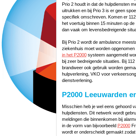
Prio 2 houdt in dat de hulpdiensten 
uitrukken en bij Prio 3 is er geen sp
specifiek omschreven. Komen er 112
het voertuig binnen 15 minuten op de p
dan vaak om levensbedreigende situa
Bij Prio 2 wordt de ambulance meest
ziekenhuis moet worden opgenomen zo
in het P2000
systeem aangemeld worde
bij zeer bedreigende situaties. Bij 1
brandweer ook gebruik worden gemaak
hulpverlening, VKO voor verkeerson
dienstverlening.
P2000 Leeuwarden e
Misschien heb je wel eens gehoord va
hulpdiensten. Dit netwerk wordt gebr
meldingen die binnenkomen bij alarmc
in de vorm van bijvoorbeeld
P2000
Fr
wordt er onderscheidt gemaakt zodat