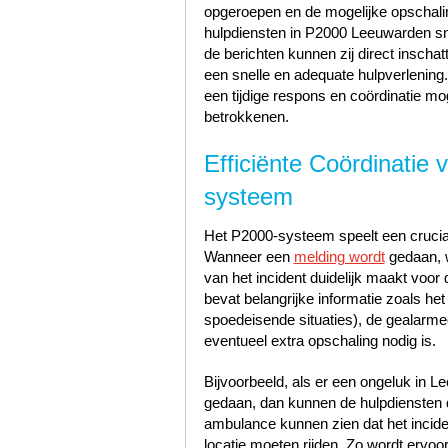
opgeroepen en de mogelijke opschalin
hulpdiensten in P2000 Leeuwarden snel
de berichten kunnen zij direct insch
een snelle en adequate hulpverlenin
een tijdige respons en coördinatie mog
betrokkenen.
Efficiënte Coördinatie
systeem
Het P2000-systeem speelt een cruciale
Wanneer een
melding wordt
gedaan, w
van het incident duidelijk maakt voor 
bevat belangrijke informatie zoals het t
spoedeisende situaties), de gealarme
eventueel extra opschaling nodig is.
Bijvoorbeeld, als er een ongeluk in L
gedaan, dan kunnen de hulpdiensten d
ambulance kunnen zien dat het inciden
locatie moeten rijden. Zo wordt ervoo