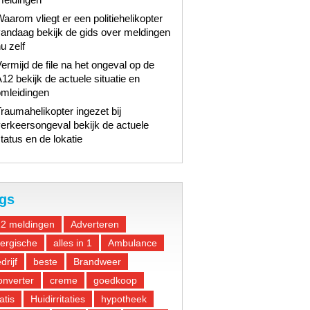
aarom vliegt er een politiehelikopter
andaag bekijk de gids over meldingen
u zelf
ermijd de file na het ongeval op de
12 bekijk de actuele situatie en
omleidingen
raumahelikopter ingezet bij
erkeersongeval bekijk de actuele
tatus en de lokatie
gs
12 meldingen
Adverteren
lergische
alles in 1
Ambulance
drijf
beste
Brandweer
nverter
creme
goedkoop
atis
Huidirritaties
hypotheek