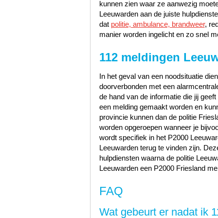
kunnen zien waar ze aanwezig moeten
Leeuwarden aan de juiste hulpdienste
dat
politie, ambulance, brandweer
, re
manier worden ingelicht en zo snel mo
112 meldingen Leeu
In het geval van een noodsituatie dien
doorverbonden met een alarmcentrale 
de hand van de informatie die jij geef
een melding gemaakt worden en kunn
provincie kunnen dan de politie Frie
worden opgeroepen wanneer je bijvoo
wordt specifiek in het P2000 Leeuwar
Leeuwarden terug te vinden zijn. De
hulpdiensten waarna de politie Leeu
Leeuwarden een P2000 Friesland meld
FAQ
Wat gebeurt er nadat ik 