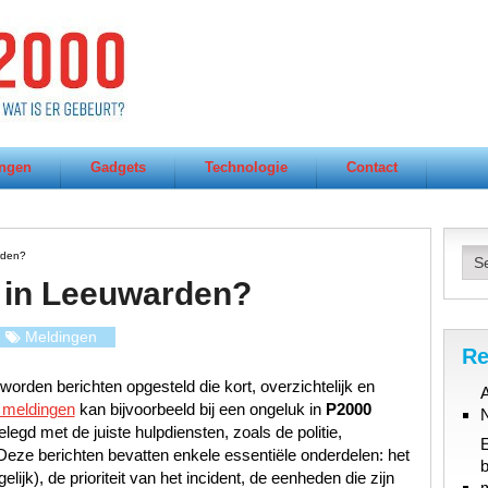
ngen
Gadgets
Technologie
Contact
rden?
 in Leeuwarden?
Meldingen
Re
rden berichten opgesteld die kort, overzichtelijk en
A
 meldingen
kan bijvoorbeeld bij een ongeluk in
P2000
legd met de juiste hulpdiensten, zoals de politie,
Deze berichten bevatten enkele essentiële onderdelen: het
b
elijk), de prioriteit van het incident, de eenheden die zijn