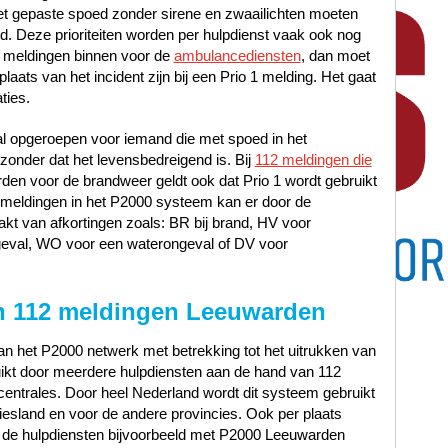
met gepaste spoed zonder sirene en zwaailichten moeten
oed. Deze prioriteiten worden per hulpdienst vaak ook nog
 meldingen binnen voor de
ambulancediensten
, dan moet
laats van het incident zijn bij een Prio 1 melding. Het gaat
ties.
al opgeroepen voor iemand die met spoed in het
nder dat het levensbedreigend is. Bij
112 meldingen die
n voor de brandweer geldt ook dat Prio 1 wordt gebruikt
12 meldingen in het P2000 systeem kan er door de
t van afkortingen zoals: BR bij brand, HV voor
geval, WO voor een waterongeval of DV voor
n 112 meldingen Leeuwarden
n het P2000 netwerk met betrekking tot het uitrukken van
uikt door meerdere hulpdiensten aan de hand van 112
entrales. Door heel Nederland wordt dit systeem gebruikt
iesland en voor de andere provincies. Ook per plaats
 de hulpdiensten bijvoorbeeld met P2000 Leeuwarden