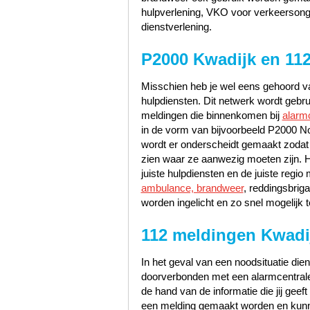
hulpverlening, VKO voor verkeerson
dienstverlening.
P2000 Kwadijk en 11
Misschien heb je wel eens gehoord va
hulpdiensten. Dit netwerk wordt gebr
meldingen die binnenkomen bij
alarm
in de vorm van bijvoorbeeld P2000 No
wordt er onderscheidt gemaakt zodat
zien waar ze aanwezig moeten zijn. 
juiste hulpdiensten en de juiste reg
ambulance, brandweer
, reddingsbrig
worden ingelicht en zo snel mogelijk t
112 meldingen Kwadi
In het geval van een noodsituatie dien
doorverbonden met een alarmcentrale 
de hand van de informatie die jij geef
een melding gemaakt worden en kunn