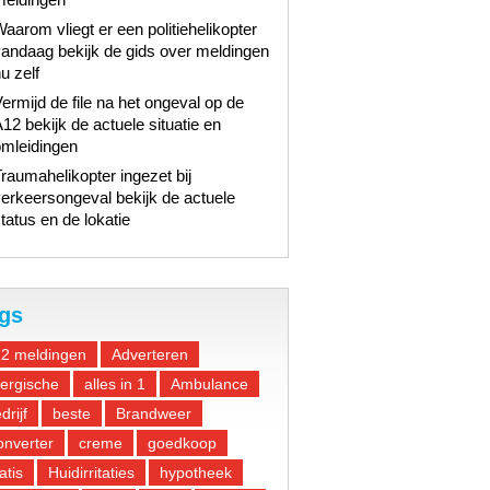
aarom vliegt er een politiehelikopter
andaag bekijk de gids over meldingen
u zelf
ermijd de file na het ongeval op de
12 bekijk de actuele situatie en
omleidingen
raumahelikopter ingezet bij
erkeersongeval bekijk de actuele
tatus en de lokatie
gs
12 meldingen
Adverteren
lergische
alles in 1
Ambulance
drijf
beste
Brandweer
nverter
creme
goedkoop
atis
Huidirritaties
hypotheek