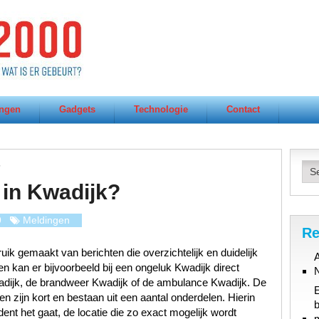
ngen
Gadgets
Technologie
Contact
?
 in Kwadijk?
9
Meldingen
Re
ik gemaakt van berichten die overzichtelijk en duidelijk
A
n kan er bijvoorbeeld bij een ongeluk Kwadijk direct
adijk, de brandweer Kwadijk of de ambulance Kwadijk. De
n zijn kort en bestaan uit een aantal onderdelen. Hierin
b
ent het gaat, de locatie die zo exact mogelijk wordt