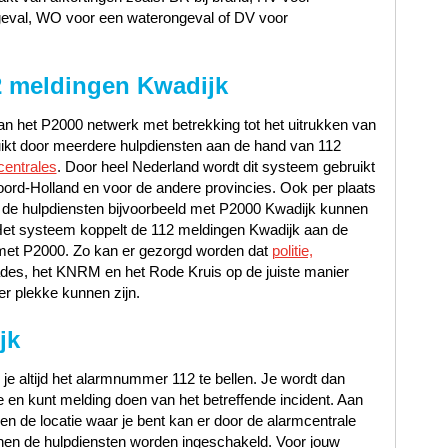
geval, WO voor een waterongeval of DV voor
2 meldingen Kwadijk
n het P2000 netwerk met betrekking tot het uitrukken van
uikt door meerdere hulpdiensten aan de hand van 112
centrales
. Door heel Nederland wordt dit systeem gebruikt
ord-Holland en voor de andere provincies. Ook per plaats
 de hulpdiensten bijvoorbeeld met P2000 Kwadijk kunnen
Het systeem koppelt de 112 meldingen Kwadijk aan de
io met P2000. Zo kan er gezorgd worden dat
politie,
ades, het KNRM en het Rode Kruis op de juiste manier
er plekke kunnen zijn.
jk
 je altijd het alarmnummer 112 te bellen. Je wordt dan
en kunt melding doen van het betreffende incident. Aan
t en de locatie waar je bent kan er door de alarmcentrale
en de hulpdiensten worden ingeschakeld. Voor jouw