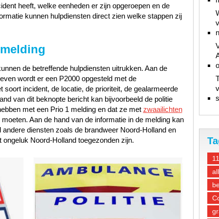
ncident heeft, welke eenheden er zijn opgeroepen en de
W
ormatie kunnen hulpdiensten direct zien welke stappen zij
v
n
V
 melding
A
unnen de betreffende hulpdiensten uitrukken. Aan de
gegeven wordt er een P2000 opgesteld met de
T
v
oort incident, de locatie, de prioriteit, de gealarmeerde
s
d van dit beknopte bericht kan bijvoorbeeld de politie
hebben met een Prio 1 melding en dat ze met
zwaailichten
e moeten. Aan de hand van de informatie in de melding kan
d andere diensten zoals de brandweer Noord-Holland en
Ta
 ongeluk Noord-Holland toegezonden zijn.
1
al
be
Co
gr