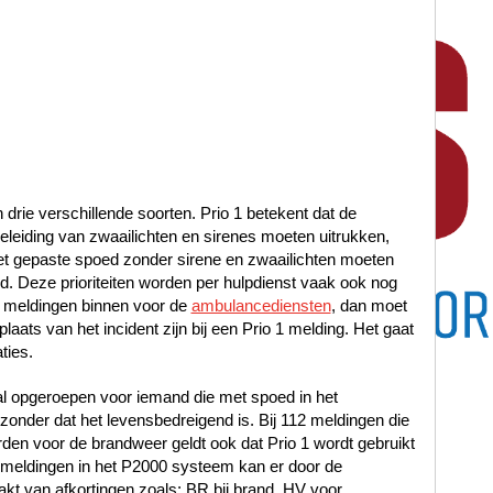
n drie verschillende soorten. Prio 1 betekent dat de
leiding van zwaailichten en sirenes moeten uitrukken,
met gepaste spoed zonder sirene en zwaailichten moeten
oed. Deze prioriteiten worden per hulpdienst vaak ook nog
 meldingen binnen voor de
ambulancediensten
, dan moet
laats van het incident zijn bij een Prio 1 melding. Het gaat
ties.
al opgeroepen voor iemand die met spoed in het
nder dat het levensbedreigend is. Bij 112 meldingen die
en voor de brandweer geldt ook dat Prio 1 wordt gebruikt
12 meldingen in het P2000 systeem kan er door de
t van afkortingen zoals: BR bij brand, HV voor