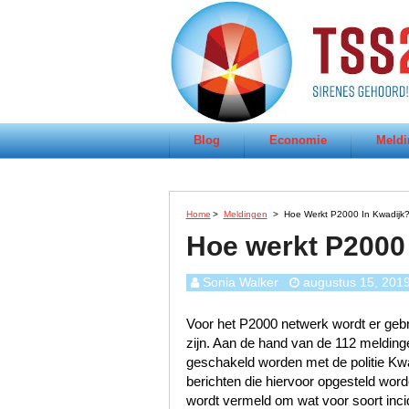
Blog
Economie
Meldi
Home
>
Meldingen
>
Hoe Werkt P2000 In Kwadijk
Hoe werkt P2000
Sonia Walker
augustus 15, 201
Voor het P2000 netwerk wordt er gebru
zijn. Aan de hand van de 112 meldinge
geschakeld worden met de politie Kw
berichten die hiervoor opgesteld worde
wordt vermeld om wat voor soort incid