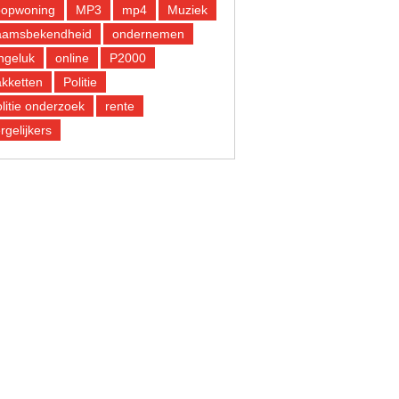
oopwoning
MP3
mp4
Muziek
aamsbekendheid
ondernemen
ngeluk
online
P2000
kketten
Politie
litie onderzoek
rente
rgelijkers