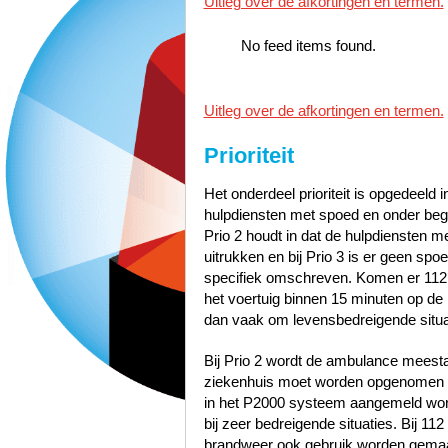
Uitleg over de afkortingen en termen.
No feed items found.
Uitleg over de afkortingen en termen.
Prioriteit
Het onderdeel prioriteit is opgedeeld i
hulpdiensten met spoed en onder bege
Prio 2 houdt in dat de hulpdiensten 
uitrukken en bij Prio 3 is er geen sp
specifiek omschreven. Komen er 112
het voertuig binnen 15 minuten op de p
dan vaak om levensbedreigende situa
Bij Prio 2 wordt de ambulance meest
ziekenhuis moet worden opgenomen zo
in het P2000 systeem aangemeld word
bij zeer bedreigende situaties. Bij 1
brandweer ook gebruik worden gemaak