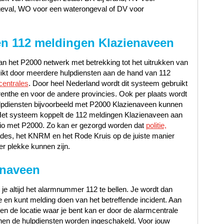
geval, WO voor een waterongeval of DV voor
en 112 meldingen Klazienaveen
n het P2000 netwerk met betrekking tot het uitrukken van
uikt door meerdere hulpdiensten aan de hand van 112
centrales
. Door heel Nederland wordt dit systeem gebruikt
enthe en voor de andere provincies. Ook per plaats wordt
lpdiensten bijvoorbeeld met P2000 Klazienaveen kunnen
Het systeem koppelt de 112 meldingen Klazienaveen aan
regio met P2000. Zo kan er gezorgd worden dat
politie,
ades, het KNRM en het Rode Kruis op de juiste manier
er plekke kunnen zijn.
enaveen
 je altijd het alarmnummer 112 te bellen. Je wordt dan
en kunt melding doen van het betreffende incident. Aan
t en de locatie waar je bent kan er door de alarmcentrale
en de hulpdiensten worden ingeschakeld. Voor jouw