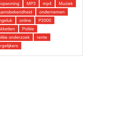
oopwoning
MP3
mp4
Muziek
aamsbekendheid
ondernemen
ngeluk
online
P2000
kketten
Politie
litie onderzoek
rente
rgelijkers