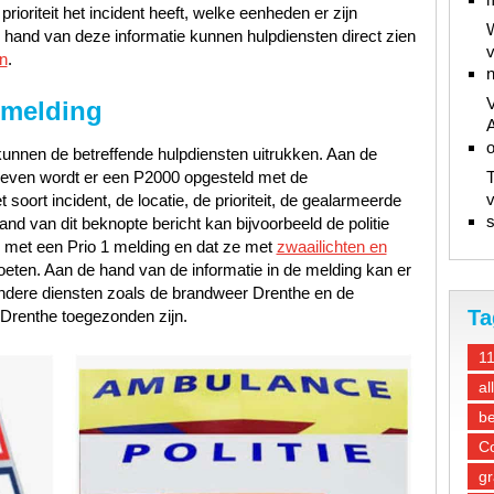
ioriteit het incident heeft, welke eenheden er zijn
W
hand van deze informatie kunnen hulpdiensten direct zien
v
n
.
n
V
 melding
A
unnen de betreffende hulpdiensten uitrukken. Aan de
gegeven wordt er een P2000 opgesteld met de
T
v
oort incident, de locatie, de prioriteit, de gealarmeerde
s
d van dit beknopte bericht kan bijvoorbeeld de politie
 met een Prio 1 melding en dat ze met
zwaailichten en
oeten. Aan de hand van de informatie in de melding kan er
andere diensten zoals de brandweer Drenthe en de
Ta
Drenthe toegezonden zijn.
1
al
be
Co
gr