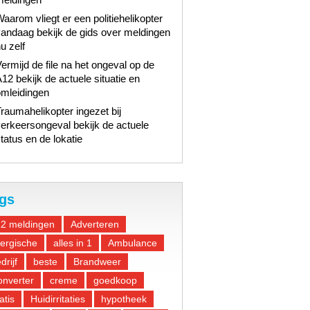
aarom vliegt er een politiehelikopter
andaag bekijk de gids over meldingen
u zelf
ermijd de file na het ongeval op de
12 bekijk de actuele situatie en
omleidingen
raumahelikopter ingezet bij
erkeersongeval bekijk de actuele
tatus en de lokatie
gs
12 meldingen
Adverteren
lergische
alles in 1
Ambulance
drijf
beste
Brandweer
nverter
creme
goedkoop
atis
Huidirritaties
hypotheek