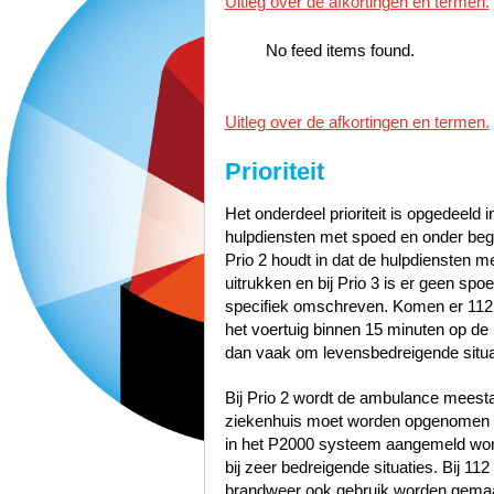
Uitleg over de afkortingen en termen.
No feed items found.
Uitleg over de afkortingen en termen.
Prioriteit
Het onderdeel prioriteit is opgedeeld i
hulpdiensten met spoed en onder bege
Prio 2 houdt in dat de hulpdiensten 
uitrukken en bij Prio 3 is er geen sp
specifiek omschreven. Komen er 112
het voertuig binnen 15 minuten op de p
dan vaak om levensbedreigende situa
Bij Prio 2 wordt de ambulance meest
ziekenhuis moet worden opgenomen zo
in het P2000 systeem aangemeld word
bij zeer bedreigende situaties. Bij 1
brandweer ook gebruik worden gemaak