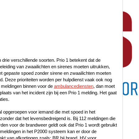
n drie verschillende soorten. Prio 1 betekent dat de
leiding van zwaailichten en sirenes moeten uitrukken,
met gepaste spoed zonder sirene en zwaailichten moeten
oed. Deze prioriteiten worden per hulpdienst vaak ook nog
 meldingen binnen voor de
ambulancediensten
, dan moet
laats van het incident zijn bij een Prio 1 melding. Het gaat
ties.
al opgeroepen voor iemand die met spoed in het
nder dat het levensbedreigend is. Bij 112 meldingen die
en voor de brandweer geldt ook dat Prio 1 wordt gebruikt
12 meldingen in het P2000 systeem kan er door de
t van afkortingen zoals: BR bij brand, HV voor