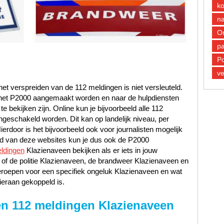
k
n
O
pa
Po
ve
et verspreiden van de 112 meldingen is niet versleuteld.
n het P2000 aangemaakt worden en naar de hulpdiensten
 bekijken zijn. Online kun je bijvoorbeeld alle 112
ngeschakeld worden. Dit kan op landelijk niveau, per
Hierdoor is het bijvoorbeeld ook voor journalisten mogelijk
and van deze websites kun je dus ook de P2000
ldingen
Klazienaveen bekijken als er iets in jouw
 of de politie Klazienaveen, de brandweer Klazienaveen en
roepen voor een specifiek ongeluk Klazienaveen en wat
ieraan gekoppeld is.
en 112 meldingen Klazienaveen