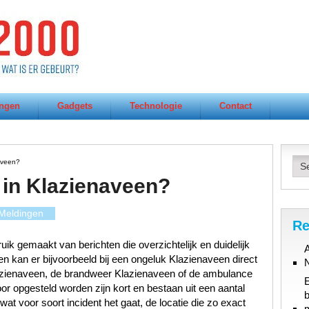
ngen
Gadgets
Technologie
Contact
aveen?
 in Klazienaveen?
Meldingen
Re
ik gemaakt van berichten die overzichtelijk en duidelijk
A
n kan er bijvoorbeeld bij een ongeluk Klazienaveen direct
azienaveen, de brandweer Klazienaveen of de ambulance
or opgesteld worden zijn kort en bestaan uit een aantal
b
at voor soort incident het gaat, de locatie die zo exact