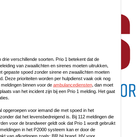
n drie verschillende soorten. Prio 1 betekent dat de
leiding van zwaailichten en sirenes moeten uitrukken,
met gepaste spoed zonder sirene en zwaailichten moeten
oed. Deze prioriteiten worden per hulpdienst vaak ook nog
 meldingen binnen voor de
ambulancediensten
, dan moet
laats van het incident zijn bij een Prio 1 melding. Het gaat
ties.
al opgeroepen voor iemand die met spoed in het
nder dat het levensbedreigend is. Bij 112 meldingen die
en voor de brandweer geldt ook dat Prio 1 wordt gebruikt
12 meldingen in het P2000 systeem kan er door de
t van afkortingen zoals: BR bij brand, HV voor