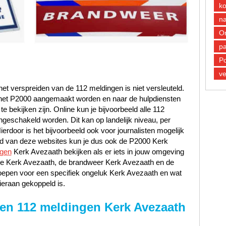
k
n
O
pa
Po
ve
et verspreiden van de 112 meldingen is niet versleuteld.
n het P2000 aangemaakt worden en naar de hulpdiensten
 bekijken zijn. Online kun je bijvoorbeeld alle 112
ngeschakeld worden. Dit kan op landelijk niveau, per
Hierdoor is het bijvoorbeeld ook voor journalisten mogelijk
and van deze websites kun je dus ook de P2000 Kerk
ngen
Kerk Avezaath bekijken als er iets in jouw omgeving
litie Kerk Avezaath, de brandweer Kerk Avezaath en de
epen voor een specifiek ongeluk Kerk Avezaath en wat
ieraan gekoppeld is.
 en 112 meldingen Kerk Avezaath