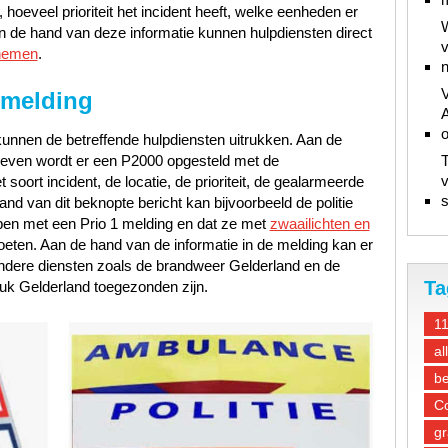
hoeveel prioriteit het incident heeft, welke eenheden er
W
n de hand van deze informatie kunnen hulpdiensten direct
v
nemen
.
n
V
 melding
A
unnen de betreffende hulpdiensten uitrukken. Aan de
gegeven wordt er een P2000 opgesteld met de
T
v
oort incident, de locatie, de prioriteit, de gealarmeerde
s
d van dit beknopte bericht kan bijvoorbeeld de politie
ben met een Prio 1 melding en dat ze met
zwaailichten en
oeten. Aan de hand van de informatie in de melding kan er
ndere diensten zoals de brandweer Gelderland en de
Ta
uk Gelderland toegezonden zijn.
1
al
be
Co
gr