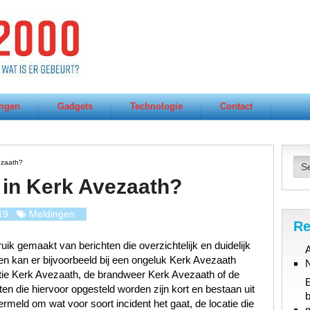
ngen
Gadgets
Technologie
Contact
ezaath?
 in Kerk Avezaath?
19
Meldingen
Re
ik gemaakt van berichten die overzichtelijk en duidelijk
A
en kan er bijvoorbeeld bij een ongeluk Kerk Avezaath
tie Kerk Avezaath, de brandweer Kerk Avezaath of de
n die hiervoor opgesteld worden zijn kort en bestaan uit
b
rmeld om wat voor soort incident het gaat, de locatie die