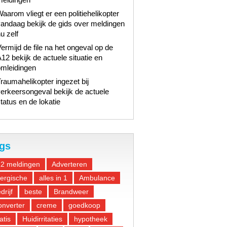
aarom vliegt er een politiehelikopter
andaag bekijk de gids over meldingen
u zelf
ermijd de file na het ongeval op de
12 bekijk de actuele situatie en
omleidingen
raumahelikopter ingezet bij
erkeersongeval bekijk de actuele
tatus en de lokatie
gs
12 meldingen
Adverteren
lergische
alles in 1
Ambulance
drijf
beste
Brandweer
nverter
creme
goedkoop
atis
Huidirritaties
hypotheek