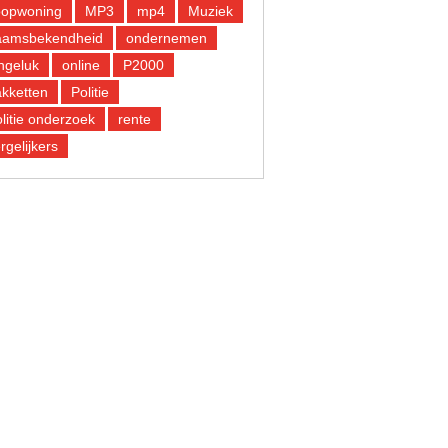
oopwoning
MP3
mp4
Muziek
aamsbekendheid
ondernemen
ngeluk
online
P2000
kketten
Politie
litie onderzoek
rente
rgelijkers