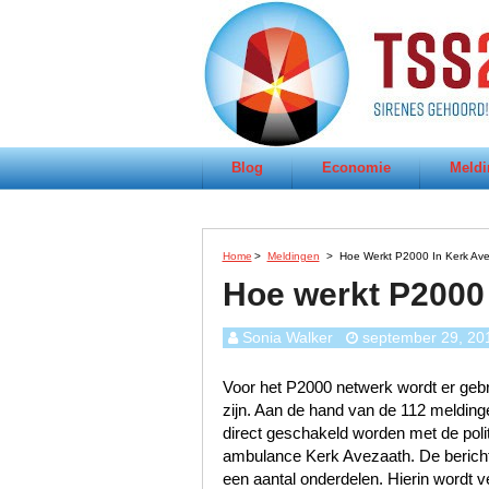
Blog
Economie
Meldi
Home
>
Meldingen
>
Hoe Werkt P2000 In Kerk Av
Hoe werkt P2000
Sonia Walker
september 29, 20
Voor het P2000 netwerk wordt er gebru
zijn. Aan de hand van de 112 melding
direct geschakeld worden met de poli
ambulance Kerk Avezaath. De berichte
een aantal onderdelen. Hierin wordt ve