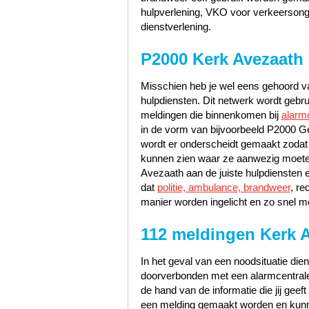
hulpverlening, VKO voor verkeerson
dienstverlening.
P2000 Kerk Avezaath
Misschien heb je wel eens gehoord va
hulpdiensten. Dit netwerk wordt gebr
meldingen die binnenkomen bij
alarm
in de vorm van bijvoorbeeld P2000 Ge
wordt er onderscheidt gemaakt zodat
kunnen zien waar ze aanwezig moeten
Avezaath aan de juiste hulpdiensten 
dat
politie, ambulance, brandweer
, re
manier worden ingelicht en zo snel mo
112 meldingen Kerk 
In het geval van een noodsituatie dien
doorverbonden met een alarmcentrale 
de hand van de informatie die jij geef
een melding gemaakt worden en kunn