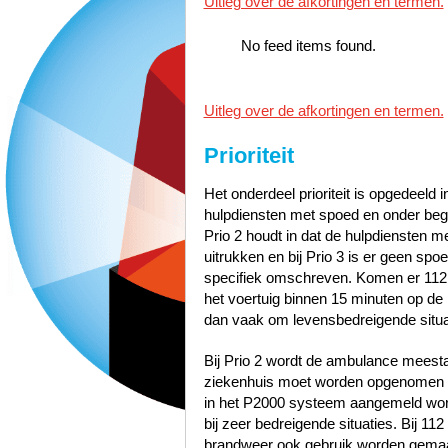
Uitleg over de afkortingen en termen.
No feed items found.
Uitleg over de afkortingen en termen.
Prioriteit
Het onderdeel prioriteit is opgedeeld i
hulpdiensten met spoed en onder bege
Prio 2 houdt in dat de hulpdiensten 
uitrukken en bij Prio 3 is er geen sp
specifiek omschreven. Komen er 112
het voertuig binnen 15 minuten op de p
dan vaak om levensbedreigende situa
Bij Prio 2 wordt de ambulance meest
ziekenhuis moet worden opgenomen zo
in het P2000 systeem aangemeld word
bij zeer bedreigende situaties. Bij 1
brandweer ook gebruik worden gemaak