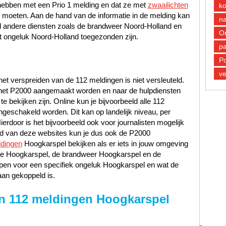
hebben met een Prio 1 melding en dat ze met
zwaailichten
k
e moeten. Aan de hand van de informatie in de melding kan
n
d andere diensten zoals de brandweer Noord-Holland en
O
 ongeluk Noord-Holland toegezonden zijn.
pa
Po
ve
et verspreiden van de 112 meldingen is niet versleuteld.
n het P2000 aangemaakt worden en naar de hulpdiensten
 bekijken zijn. Online kun je bijvoorbeeld alle 112
ngeschakeld worden. Dit kan op landelijk niveau, per
Hierdoor is het bijvoorbeeld ook voor journalisten mogelijk
and van deze websites kun je dus ook de P2000
dingen
Hoogkarspel bekijken als er iets in jouw omgeving
litie Hoogkarspel, de brandweer Hoogkarspel en de
en voor een specifiek ongeluk Hoogkarspel en wat de
aan gekoppeld is.
n 112 meldingen Hoogkarspel