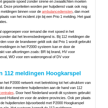
met gepaste spoed zonder sirene en zwaailichten moeten
oed. Deze prioriteiten worden per hulpdienst vaak ook nog
 meldingen binnen voor de
ambulancediensten
, dan moet
laats van het incident zijn bij een Prio 1 melding. Het gaat
ties.
al opgeroepen voor iemand die met spoed in het
nder dat het levensbedreigend is. Bij 112 meldingen die
en voor de brandweer geldt ook dat Prio 1 wordt gebruikt
12 meldingen in het P2000 systeem kan er door de
t van afkortingen zoals: BR bij brand, HV voor
geval, WO voor een waterongeval of DV voor
n 112 meldingen Hoogkarspel
n het P2000 netwerk met betrekking tot het uitrukken van
uikt door meerdere hulpdiensten aan de hand van 112
centrales
. Door heel Nederland wordt dit systeem gebruikt
ord-Holland en voor de andere provincies. Ook per plaats
 de hulpdiensten bijvoorbeeld met P2000 Hoogkarspel
 zijn. Het systeem koppelt de 112 meldingen