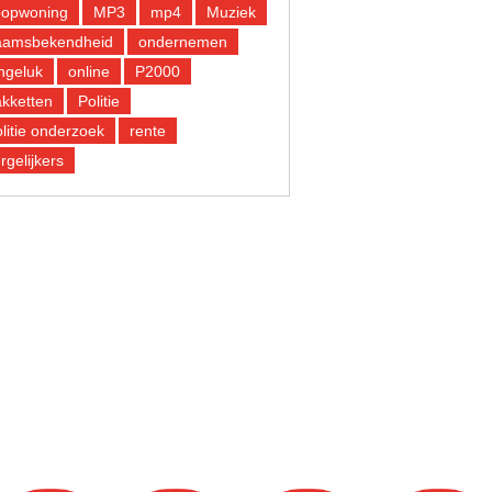
oopwoning
MP3
mp4
Muziek
aamsbekendheid
ondernemen
ngeluk
online
P2000
kketten
Politie
litie onderzoek
rente
rgelijkers