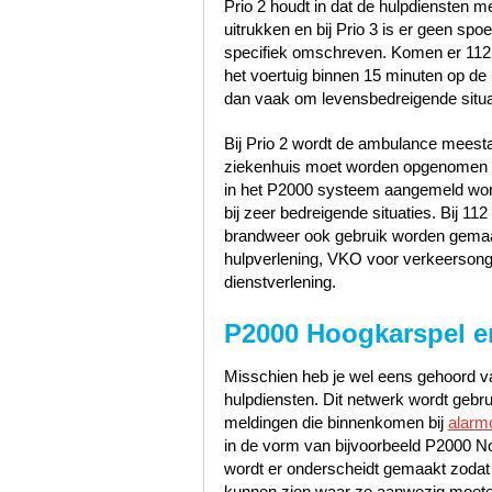
Prio 2 houdt in dat de hulpdiensten 
uitrukken en bij Prio 3 is er geen sp
specifiek omschreven. Komen er 112
het voertuig binnen 15 minuten op de p
dan vaak om levensbedreigende situa
Bij Prio 2 wordt de ambulance meest
ziekenhuis moet worden opgenomen zo
in het P2000 systeem aangemeld word
bij zeer bedreigende situaties. Bij 1
brandweer ook gebruik worden gemaak
hulpverlening, VKO voor verkeerson
dienstverlening.
P2000 Hoogkarspel e
Misschien heb je wel eens gehoord va
hulpdiensten. Dit netwerk wordt gebr
meldingen die binnenkomen bij
alarm
in de vorm van bijvoorbeeld P2000 No
wordt er onderscheidt gemaakt zodat
kunnen zien waar ze aanwezig moeten