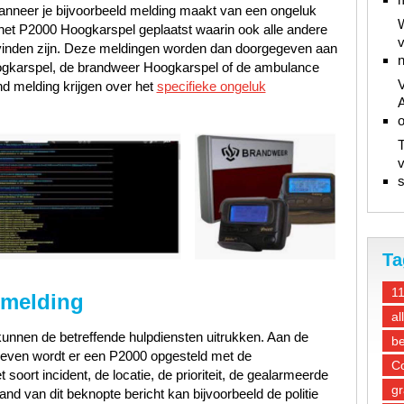
nneer je bijvoorbeeld melding maakt van een ongeluk
W
 het P2000 Hoogkarspel geplaatst waarin ook alle andere
v
vinden zijn. Deze meldingen worden dan doorgegeven aan
n
oogkarspel, de brandweer Hoogkarspel of de ambulance
V
 melding krijgen over het
specifieke ongeluk
A
T
v
s
Ta
1
 melding
al
unnen de betreffende hulpdiensten uitrukken. Aan de
be
gegeven wordt er een P2000 opgesteld met de
Co
oort incident, de locatie, de prioriteit, de gealarmeerde
gr
d van dit beknopte bericht kan bijvoorbeeld de politie