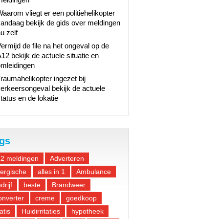
aarom vliegt er een politiehelikopter
andaag bekijk de gids over meldingen
u zelf
ermijd de file na het ongeval op de
12 bekijk de actuele situatie en
omleidingen
raumahelikopter ingezet bij
erkeersongeval bekijk de actuele
tatus en de lokatie
gs
12 meldingen
Adverteren
lergische
alles in 1
Ambulance
drijf
beste
Brandweer
nverter
creme
goedkoop
atis
Huidirritaties
hypotheek