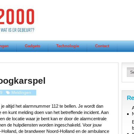
ngen
Gadgets
Technologie
Contact
oogkarspel
19
Meldingen
Re
 je altijd het alarmnummer 112 te bellen. Je wordt dan
A
en kunt melding doen van het betreffende incident. Aan
t en de locatie waar je bent kan er door de alarmcentrale
en de hulpdiensten worden ingeschakeld. Voor jouw
b
rd-Holland, de brandweer Noord-Holland en de ambulance