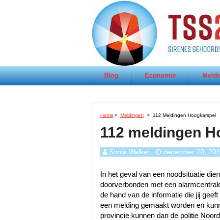
Blog
Economie
Meldi
Home
>
Meldingen
>
112 Meldingen Hoogkarspel
112 meldingen H
Sonia Walker
december 20, 20
In het geval van een noodsituatie dien
doorverbonden met een alarmcentrale 
de hand van de informatie die jij geef
een melding gemaakt worden en kunn
provincie kunnen dan de politie Noo