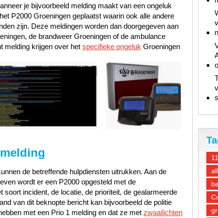
nneer je bijvoorbeeld melding maakt van een ongeluk
W
n het P2000 Groeningen geplaatst waarin ook alle andere
v
inden zijn. Deze meldingen worden dan doorgegeven aan
n
roeningen, de brandweer Groeningen of de ambulance
V
 melding krijgen over het
specifieke ongeluk
Groeningen
A
T
v
s
Ta
 melding
1
al
unnen de betreffende hulpdiensten uitrukken. Aan de
gegeven wordt er een P2000 opgesteld met de
be
oort incident, de locatie, de prioriteit, de gealarmeerde
Co
d van dit beknopte bericht kan bijvoorbeeld de politie
gr
hebben met een Prio 1 melding en dat ze met
zwaailichten