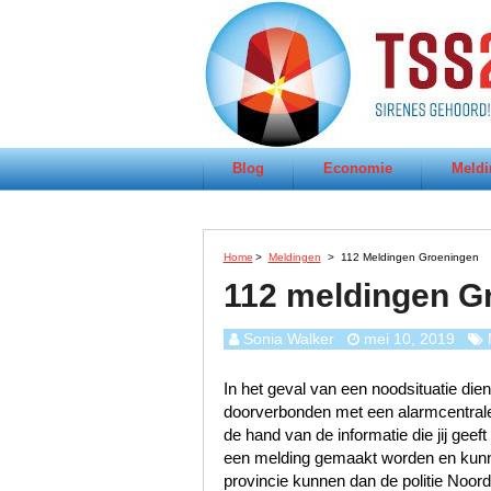
Blog
Economie
Meldi
Home
>
Meldingen
>
112 Meldingen Groeningen
112 meldingen G
Sonia Walker
mei 10, 2019
In het geval van een noodsituatie dien
doorverbonden met een alarmcentrale 
de hand van de informatie die jij geef
een melding gemaakt worden en kunn
provincie kunnen dan de politie Noo