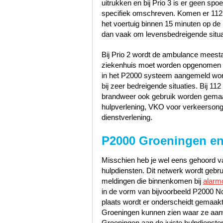
uitrukken en bij Prio 3 is er geen sp
specifiek omschreven. Komen er 112
het voertuig binnen 15 minuten op de p
dan vaak om levensbedreigende situa
Bij Prio 2 wordt de ambulance meest
ziekenhuis moet worden opgenomen zo
in het P2000 systeem aangemeld word
bij zeer bedreigende situaties. Bij 1
brandweer ook gebruik worden gemaak
hulpverlening, VKO voor verkeerson
dienstverlening.
P2000 Groeningen en
Misschien heb je wel eens gehoord va
hulpdiensten. Dit netwerk wordt gebr
meldingen die binnenkomen bij
alarm
in de vorm van bijvoorbeeld P2000 N
plaats wordt er onderscheidt gemaakt
Groeningen kunnen zien waar ze aanw
Groeningen aan de juiste hulpdienste