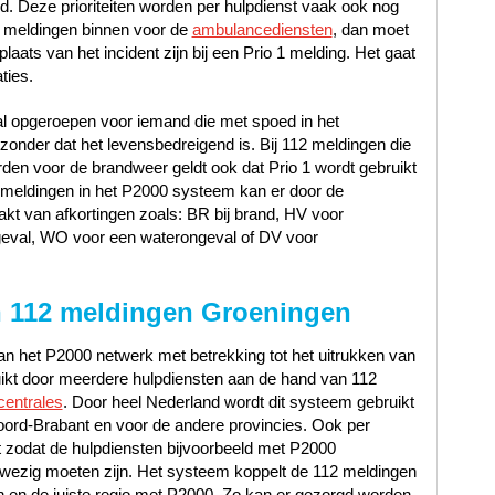
oed. Deze prioriteiten worden per hulpdienst vaak ook nog
 meldingen binnen voor de
ambulancediensten
, dan moet
laats van het incident zijn bij een Prio 1 melding. Het gaat
ties.
al opgeroepen voor iemand die met spoed in het
nder dat het levensbedreigend is. Bij 112 meldingen die
en voor de brandweer geldt ook dat Prio 1 wordt gebruikt
12 meldingen in het P2000 systeem kan er door de
t van afkortingen zoals: BR bij brand, HV voor
geval, WO voor een waterongeval of DV voor
 112 meldingen Groeningen
n het P2000 netwerk met betrekking tot het uitrukken van
uikt door meerdere hulpdiensten aan de hand van 112
centrales
. Door heel Nederland wordt dit systeem gebruikt
oord-Brabant en voor de andere provincies. Ook per
 zodat de hulpdiensten bijvoorbeeld met P2000
ezig moeten zijn. Het systeem koppelt de 112 meldingen
n en de juiste regio met P2000. Zo kan er gezorgd worden