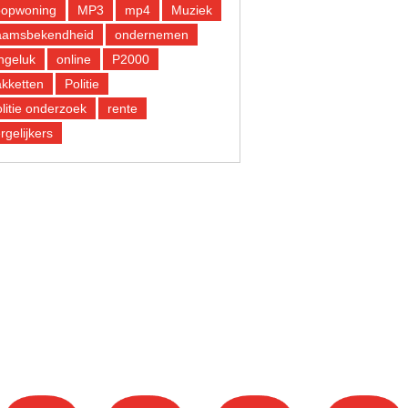
oopwoning
MP3
mp4
Muziek
aamsbekendheid
ondernemen
ngeluk
online
P2000
kketten
Politie
litie onderzoek
rente
rgelijkers