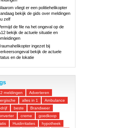
aarom vliegt er een politiehelikopter
andaag bekijk de gids over meldingen
u zelf
ermijd de file na het ongeval op de
12 bekijk de actuele situatie en
omleidingen
raumahelikopter ingezet bij
erkeersongeval bekijk de actuele
tatus en de lokatie
gs
12 meldingen
Adverteren
lergische
alles in 1
Ambulance
drijf
beste
Brandweer
nverter
creme
goedkoop
atis
Huidirritaties
hypotheek