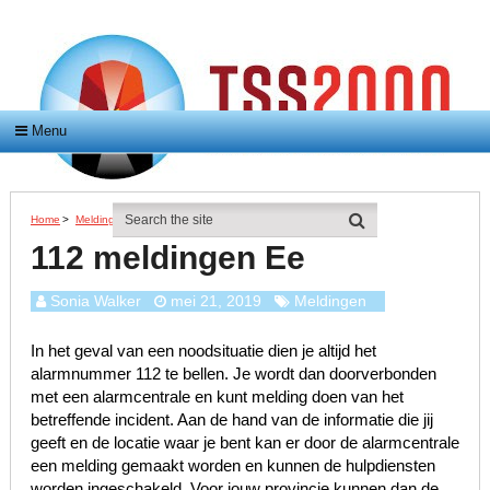
Menu
Home
>
Meldingen
>
112 Meldingen Ee
112 meldingen Ee
Sonia Walker
mei 21, 2019
Meldingen
In het geval van een noodsituatie dien je altijd het
alarmnummer 112 te bellen. Je wordt dan doorverbonden
met een alarmcentrale en kunt melding doen van het
betreffende incident. Aan de hand van de informatie die jij
geeft en de locatie waar je bent kan er door de alarmcentrale
een melding gemaakt worden en kunnen de hulpdiensten
worden ingeschakeld. Voor jouw provincie kunnen dan de