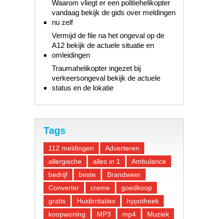
Waarom vliegt er een politiehelikopter
vandaag bekijk de gids over meldingen
nu zelf
Vermijd de file na het ongeval op de
A12 bekijk de actuele situatie en
omleidingen
Traumahelikopter ingezet bij
verkeersongeval bekijk de actuele
status en de lokatie
Tags
112 meldingen
Adverteren
allergische
alles in 1
Ambulance
bedrijf
beste
Brandweer
Converter
creme
goedkoop
gratis
Huidirritaties
hypotheek
koopwoning
MP3
mp4
Muziek